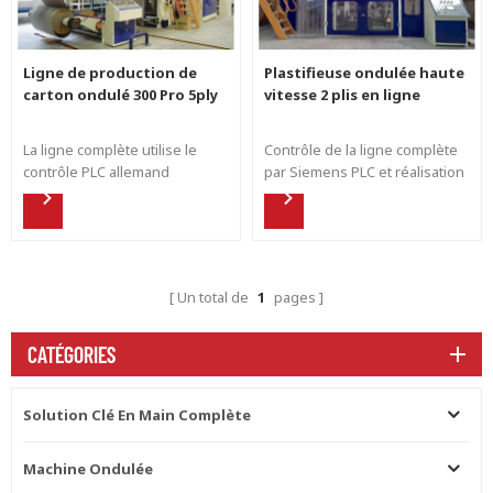
Ligne de production de
Plastifieuse ondulée haute
carton ondulé 300 Pro 5ply
vitesse 2 plis en ligne
La ligne complète utilise le
Contrôle de la ligne complète
contrôle PLC allemand
par Siemens PLC et réalisation
Siemens et choisit le système
d'un contrôle synchrone avec
CAN avancé européen. La
la plastifieuse. Production
chaîne de production est
flexible à grande vitesse pour
équipée d'une colleuse et
différents types de formes de
d'autres dispositifs
flûte.
Un total de
1
pages
automatiques pour assurer
une réponse et une
synchronisation rapides.
CATÉGORIES
Solution Clé En Main Complète
Machine Ondulée