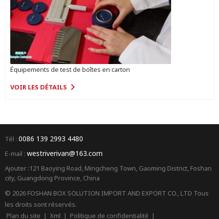
Équipements de test de boîtes en carton
VOIR LES DÉTAILS
0086 139 2993 4480
Tél :
westriverivan@163.com
E-mail :
Ajouter :121 Baoying Road, Mingcheng Town, Gaoming District, Foshan
city, Guangdong Province, China
© 2026 FOSHAN BOX SOLUTION IMPORT AND EXPORT CO., LTD Tous
les droits sont réservés.
Plan du site
|
Xml
|
Politique de confidentialité
|