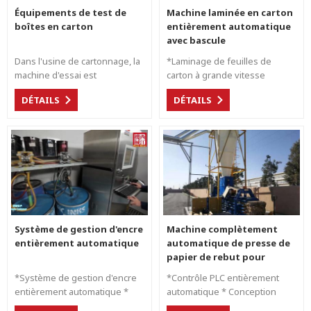
Équipements de test de
Machine laminée en carton
boîtes en carton
entièrement automatique
avec bascule
Dans l'usine de cartonnage, la
*Laminage de feuilles de
machine d'essai est
carton à grande vitesse
nécessaire pour la gestion du
jusqu'à 12000s/h * Contrôle du
DÉTAILS
DÉTAILS
matériel, le contrôle de la
système d'asservissement
qualité et la gestion de la
entièrement automatique
livraison aux clients.
*Carton ondulé ABCEFG de
laminage 2Ply et 4Ply jusqu'au
papier 300GSM *Système
d'alimentation de bord
d'attaque précis *Flip flop pour
réduire la main-d'œuvre pour
l'empilage *Laminateur en
ligne avec ligne ondulée en
Système de gestion d'encre
Machine complètement
option
entièrement automatique
automatique de presse de
papier de rebut pour
empaqueter le carton de
*Système de gestion d'encre
*Contrôle PLC entièrement
rebut
entièrement automatique *
automatique * Conception
Gestion entièrement
complète d'une usine de