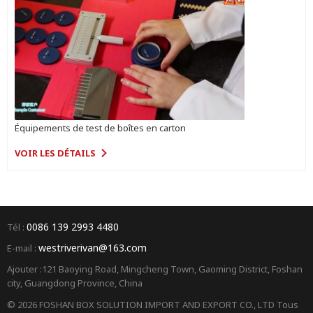
Équipements de test de boîtes en carton
VOIR LES DÉTAILS
0086 139 2993 4480
Tél :
westriverivan@163.com
E-mail :
Ajouter :121 Baoying Road, Mingcheng Town, Gaoming District, Foshan
city, Guangdong Province, China
© 2026 FOSHAN BOX SOLUTION IMPORT AND EXPORT CO., LTD Tous