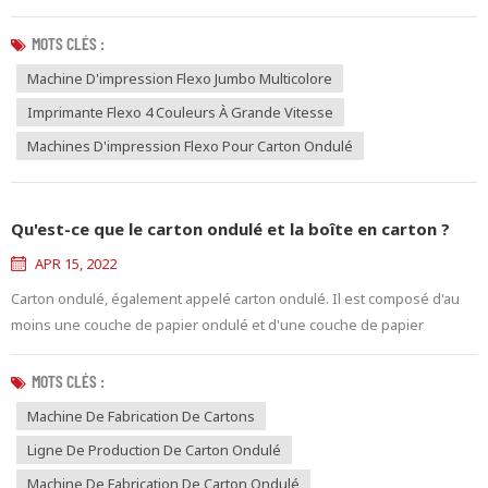
domaines tels que l'alimentation, l'électronique, l'agriculture et les
produits secondaires. Dans le processus de production, les 20
MOTS CLÉS :
groupes de données suivants sont souvent utilisés dans le processus
Machine D'impression Flexo Jumbo Multicolore
d'impression flexo : Données à utiliser en commun 1. La pres...
Imprimante Flexo 4 Couleurs À Grande Vitesse
Machines D'impression Flexo Pour Carton Ondulé
Qu'est-ce que le carton ondulé et la boîte en carton ?
APR 15, 2022
Carton ondulé, également appelé carton ondulé. Il est composé d'au
moins une couche de papier ondulé et d'une couche de papier
cartonné (également appelé carton), qui présente une bonne élasticité
et extensibilité. Principalement utilisé dans la fabrication de cartons, de
MOTS CLÉS :
sandwichs en carton et d'autres matériaux d'emballage pour les
Machine De Fabrication De Cartons
marchandises fragiles. Aussi connu sous le nom de carton ondulé....
Ligne De Production De Carton Ondulé
Machine De Fabrication De Carton Ondulé