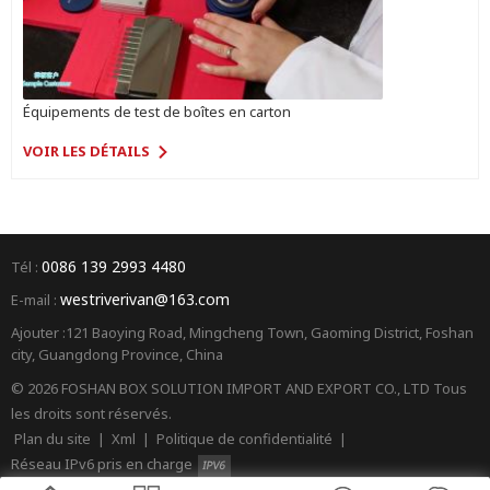
Équipements de test de boîtes en carton
VOIR LES DÉTAILS
0086 139 2993 4480
Tél :
westriverivan@163.com
E-mail :
Ajouter :121 Baoying Road, Mingcheng Town, Gaoming District, Foshan
city, Guangdong Province, China
© 2026 FOSHAN BOX SOLUTION IMPORT AND EXPORT CO., LTD Tous
les droits sont réservés.
Plan du site
|
Xml
|
Politique de confidentialité
|
Réseau IPv6 pris en charge