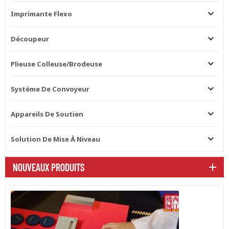
pressage de deuxième ligne
Imprimante Flexo
qui peut résoudre
efficacement la couture de
taille dans le processus de
Découpeur
taraudage. La courroie
supérieure de la section avant
Plieuse Colleuse/brodeuse
de la contre-éjection est sous
régulation de vitesse en
continu. Conformément au
Système De Convoyeur
taraudage continu de les
claquettes à va-et-vient
Appareils De Soutien
peuvent réduire efficacement
la formation de l'espace des
ciseaux dans le processus de
Solution De Mise À Niveau
collage. Section d'alimentation :
Le carton est transporté par le
NOUVEAUX PRODUITS
travail conjoint d'un
alimentateur à friction élevée
et d'une aspiration à haute
pression. L'espace de la
courroie d'alimentation peut
être ajusté à travers la poulie
de tension pour un carton de