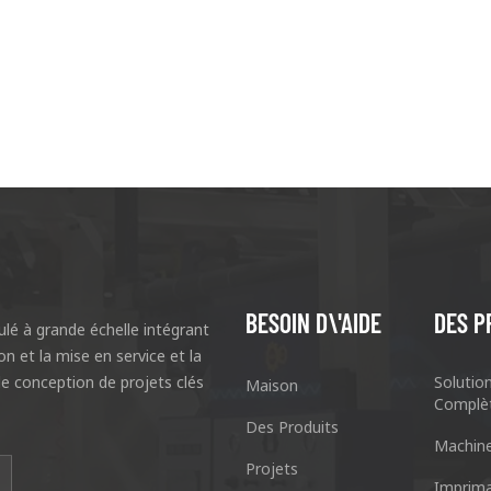
BESOIN D\'AIDE
DES P
lé à grande échelle intégrant
ion et la mise en service et la
e conception de projets clés
Solutio
Maison
Complè
Des Produits
Machin
Projets
I
Imprima