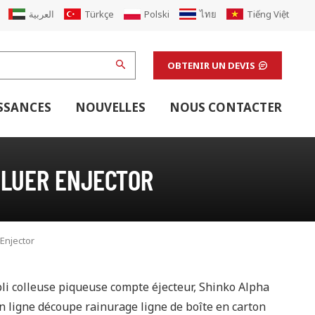
العربية
Türkçe
Polski
ไทย
Tiếng Việt
OBTENIR UN DEVIS
SSANCES
NOUVELLES
NOUS CONTACTER
 Carton
r
 De Boîtes En Carton
Équipement De Soutien De La Ligne Ondulée
Équipement De Soutien De La Ligne D'impression Flexo
Machines De Finition Et Équipement De Soutien De Laboratoire
Équipements De Soutien À L'impression Offset
Mise À Niveau Des Machines D'impression
Renouveler L'usine De Boîtes En Carton Ondulé
GLUER ENJECTOR
 Enjector
pli colleuse piqueuse compte éjecteur, Shinko Alpha
 ligne découpe rainurage ligne de boîte en carton