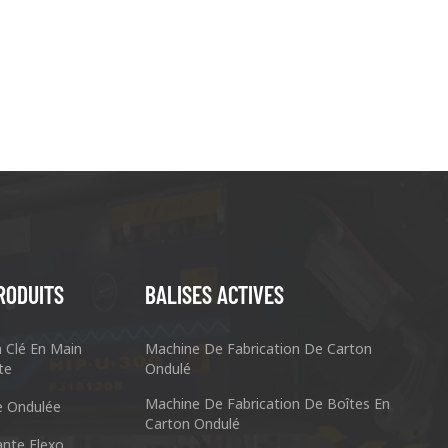
RODUITS
BALISES ACTIVES
n Clé En Main
Machine De Fabrication De Carton
te
Ondulé
Machine De Fabrication De Boîtes En
e Ondulée
Carton Ondulé
nte Flexo