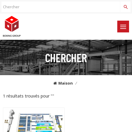
CHERCHER
Maison
/
1 résultats trouvés pour ""