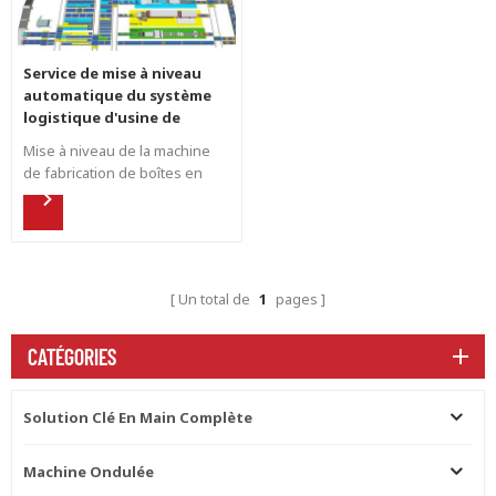
Service de mise à niveau
automatique du système
logistique d'usine de
carton ondulé
Mise à niveau de la machine
de fabrication de boîtes en
carton ondulé Ajouter le
dispositif de transport de
carton pour l'usine de boîtes
en carton Moins de main-
d'œuvre et plus d'efficacité,
Un total de
1
pages
réduire le chariot élévateur
présent dans l'usine et plus
sûr
CATÉGORIES
Solution Clé En Main Complète
Machine Ondulée