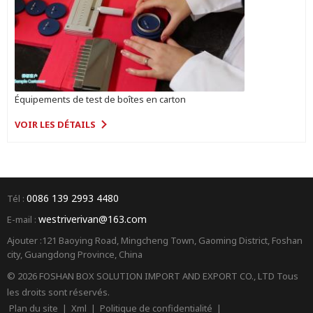
Équipements de test de boîtes en carton
VOIR LES DÉTAILS
0086 139 2993 4480
Tél :
westriverivan@163.com
E-mail :
Ajouter :121 Baoying Road, Mingcheng Town, Gaoming District, Foshan
city, Guangdong Province, China
© 2026 FOSHAN BOX SOLUTION IMPORT AND EXPORT CO., LTD Tous
les droits sont réservés.
Plan du site
|
Xml
|
Politique de confidentialité
|