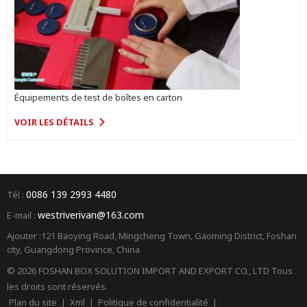
Équipements de test de boîtes en carton
VOIR LES DÉTAILS
0086 139 2993 4480
Tél :
westriverivan@163.com
E-mail :
Ajouter :121 Baoying Road, Mingcheng Town, Gaoming District, Foshan
city, Guangdong Province, China
© 2026 FOSHAN BOX SOLUTION IMPORT AND EXPORT CO., LTD Tous
les droits sont réservés.
Plan du site
|
Xml
|
Politique de confidentialité
|