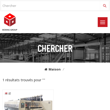
CHERCHER
Maison
/
1 résultats trouvés pour ""