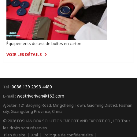
Équipements de test de boîtes en carton
VOIR LES DÉTAILS
0086 139 2993 4480
Tél :
westriverivan@163.com
E-mail :
Ajouter :121 Baoying Road, Mingcheng Town, Gaoming District, Foshan
city, Guangdong Province, China
© 2026 FOSHAN BOX SOLUTION IMPORT AND EXPORT CO., LTD Tous
les droits sont réservés.
Plan du site
|
Xml
|
Politique de confidentialité
|