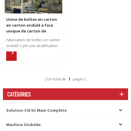
Usine de boîtes en carton
en carton ondulé à face
unique de carton de
laminage
Fabrication de boîtes en carton
ondulé 3 plis par stratification
Petit budget d'investissement
et exigence de petite taille de
terrain Fabrication de boîtes en
carton imprimées en offset
Fabrication de carton ondulé
Un total de
1
pages
simple face 2 plis, puis faire la
stratification pour la boîte en
carton
CATÉGORIES
Solution Clé En Main Complète
Machine Ondulée