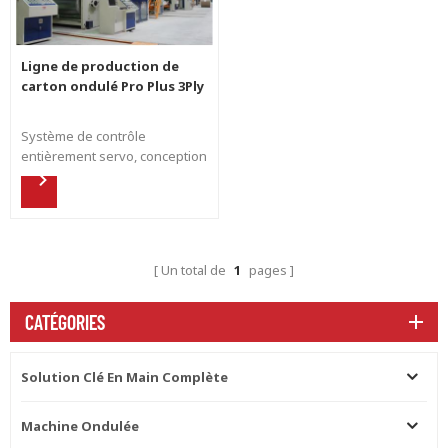
Ligne de production de
carton ondulé Pro Plus 3Ply
Système de contrôle
entièrement servo, conception
de ligne ondulée intelligente.
Système de changement de
commande à grande vitesse.
Vitesse 250-350m/min, largeur
1800-2800mm. La flûte A, C, B,
Un total de
1
pages
E, F, G, N peut être une option.
Conception Pro Plus Capacité :
700000 m2 en 24 heures.
CATÉGORIES
Gestion numérique de la
chaîne de production.
Solution Clé En Main Complète
Machine Ondulée