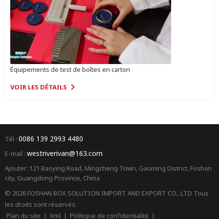
Équipements de test de boîtes en carton
VOIR LES DÉTAILS
0086 139 2993 4480
Tél :
westriverivan@163.com
E-mail :
Ajouter :121 Baoying Road, Mingcheng Town, Gaoming District, Foshan
city, Guangdong Province, China
© 2026 FOSHAN BOX SOLUTION IMPORT AND EXPORT CO., LTD Tous
les droits sont réservés.
Plan du site
|
Xml
|
Politique de confidentialité
|