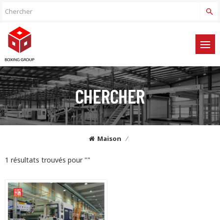
CHERCHER
Maison
/
1 résultats trouvés pour ""