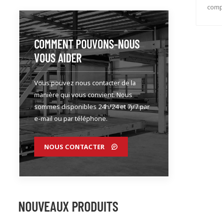
compl
rap
p
COMMENT POUVONS-NOUS
VOUS AIDER
Vous pouvez nous contacter de la
manière qui vous convient. Nous
sommes disponibles 24h/24 et 7j/7 par
e-mail ou par téléphone.
NOUS CONTACTER
NOUVEAUX PRODUITS