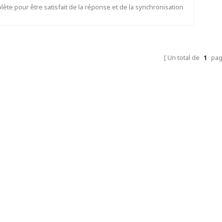
ète pour être satisfait de la réponse et de la synchronisation
ides. Toute la ligne est équipée de la fonction automatique la
lus avancée sur le problème de la colle, de la tension et du
chauffage.
Un total de
1
pa