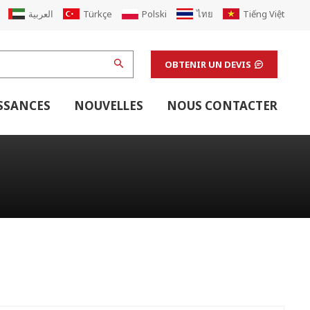
العربية
Türkçe
Polski
ไทย
Tiếng Việt
OBTENIR UN DEVIS
SSANCES
NOUVELLES
NOUS CONTACTER
 Carton
r
 De Boîtes En Carton
Équipement De Soutien De La Ligne Ondulée
Équipement De Soutien De La Ligne D'impression Flexo
Machines De Finition Et Équipement De Soutien De Laboratoire
Équipements De Soutien À L'impression Offset
Mise À Niveau Des Machines D'impression
Renouveler L'usine De Boîtes En Carton Ondulé