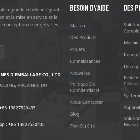
BESOIN D\'AIDE
DES P
lé à grande échelle intégrant
ion et la mise en service et la
e conception de projets clés
Solutio
Maison
Complè
Des Produits
Machin
Projets
I
Imprima
Connaissances
Découp
Nouvelles
ES D'EMBALLAGE CO., LTD
Guangzhou Keshenglong Carton Ma
Plieuse
Colleus
Politique De
AOQING, PROVINCE DU
NO.77 Xieshi Road Zhongcun Town P
Confidentialité
Systèm
Tél : +86-20-84771416
Nous Contacter
Apparei
 +86 13827520435
Blog
Courriel : kl@keshenglong.com
Solutio
pp : +86 13827520435
Niveau
Plan Du Site