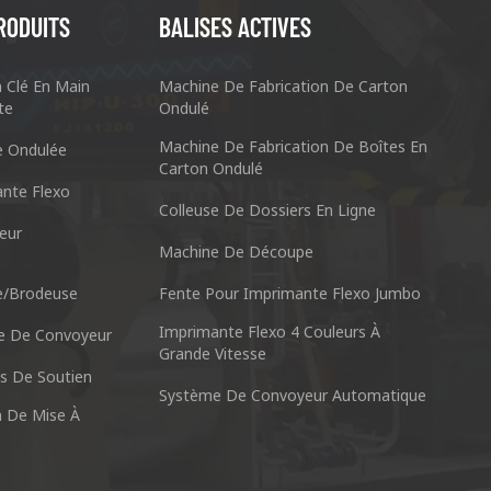
RODUITS
BALISES ACTIVES
n Clé En Main
Machine De Fabrication De Carton
te
Ondulé
Machine De Fabrication De Boîtes En
e Ondulée
Carton Ondulé
nte Flexo
Colleuse De Dossiers En Ligne
eur
Machine De Découpe
chine À Emballer Co., Ltd.
Nantai Préci
e/brodeuse
Fente Pour Imprimante Flexo Jumbo
anyu District Guangzhou Guangdong 511495 Chine
No.3, Zhixin R
Imprimante Flexo 4 Couleurs À
e De Convoyeur
Skype : +86 13928828361
Tél : +
Grande Vitesse
ls De Soutien
Système De Convoyeur Automatique
.cn
WhatsApp : +86 13928828361
Courrie
n De Mise À