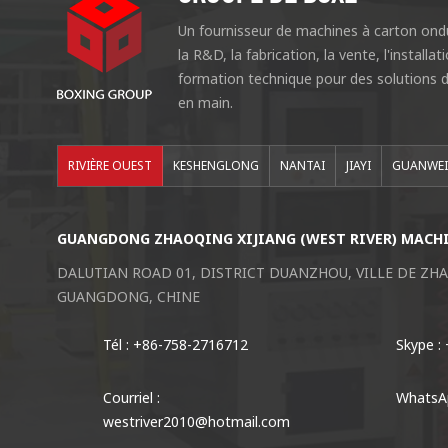
Un fournisseur de machines à carton ondu
la R&D, la fabrication, la vente, l'installat
formation technique pour des solutions d
en main.
RIVIÈRE OUEST
KESHENGLONG
NANTAI
JIAYI
GUANWE
GUANGDONG ZHAOQING XIJIANG (WEST RIVER) MACHIN
DALUTIAN ROAD 01, DISTRICT DUANZHOU, VILLE DE ZH
GUANGDONG, CHINE
Tél : +86-758-2716712
Skype :
Courriel :
WhatsA
westriver2010@hotmail.com