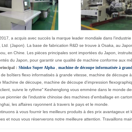
2017, a acquis avec succès la marque leader mondiale dans l'industrie
, Ltd. (Japon). La base de fabrication R&D se trouve à Osaka, au Japo
u, en Chine. Les pièces principales sont importées du Japon, instruites
ntés du Japon, pour garantir une qualité de machine conforme aux 
,
principal :
Shinko Super Alpha
machine de découpe informatisée à grand
t de boîtiers flexo informatisés à grande vitesse, machine de découpe à
re Machine de découpe, machine de découpe d'impression flexographiq
 client, suivre le rythme" Keshenglong vous emmène dans le monde de
que pionnier de l'industrie chinoise des machines d'emballage en car
nghai, les affaires rayonnent à travers le pays et le monde.
tinuons à vous fournir les meilleurs produits à des prix avantageux et 
es et nous vous réserverons notre meilleure attention. Travaillons mai