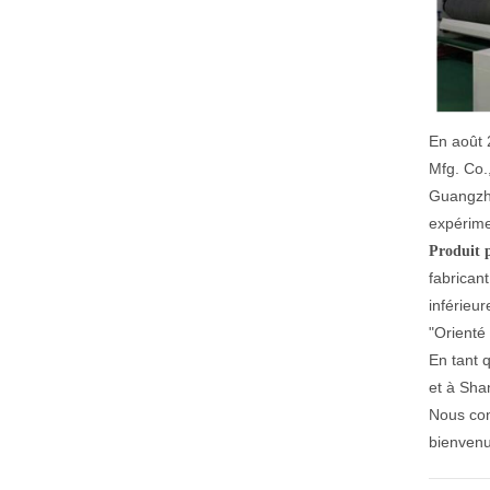
En août 
Mfg. Co.
Guangzho
expérime
Produit 
fabrican
inférieu
"Orienté
En tant 
et à Sha
Nous con
bienvenu