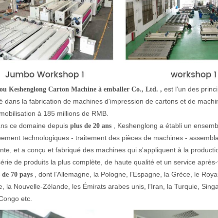
est l'un des prin
u Keshenglong Carton Machine à emballer Co., Ltd.
,
sé dans la fabrication de machines d'impression de cartons et de machi
obilisation à 185 millions de RMB.
ans ce domaine depuis
, Keshenglong a établi un ensembl
plus de 20 ans
ement technologiques - traitement des pièces de machines - assemblage
nte, et a conçu et fabriqué des machines qui s'appliquent à la producti
série de produits la plus complète, de haute qualité et un service aprè
, dont l'Allemagne, la Pologne, l'Espagne, la Grèce, le Roya
s de 70 pays
ie, la Nouvelle-Zélande, les Émirats arabes unis, l'Iran, la Turquie, Sing
 Congo etc.