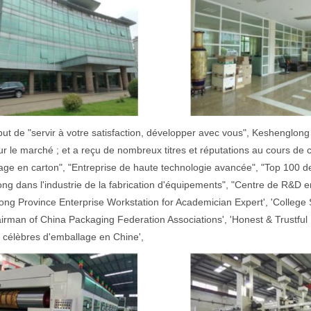
but de "servir à votre satisfaction, développer avec vous", Keshenglo
ur le marché ; et a reçu de nombreux titres et réputations au cours d
age en carton", "Entreprise de haute technologie avancée", "Top 100 d
g dans l'industrie de la fabrication d'équipements", "Centre de R&D e
ng Province Enterprise Workstation for Academician Expert', 'College 
airman of China Packaging Federation Associations', 'Honest & Trustful
célèbres d'emballage en Chine',