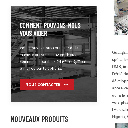
COMMENT POUVONS-NOUS
VOUS AIDER
Vous pouvez nous contacter de la
Guangzho
manière qui vous convient. Nous
spéciali
sommes disponibles 24h/24 et 7j/7 par
RMB, imm
e-mail ou par téléphone.
Dédié d
développ
NOUS CONTACTER
après-ve
qui a la 
vers
plu
l'Austral
NOUVEAUX PRODUITS
Nigéria,