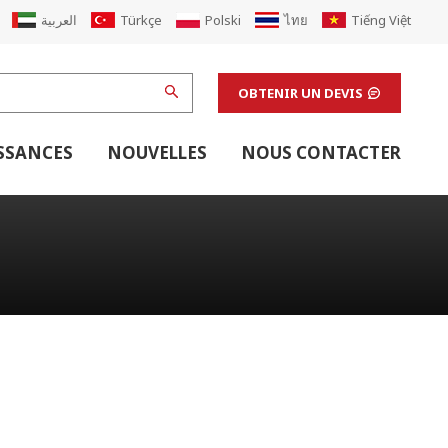
العربية
Türkçe
Polski
ไทย
Tiếng Việt
OBTENIR UN DEVIS
SSANCES
NOUVELLES
NOUS CONTACTER
 Carton
r
 De Boîtes En Carton
Équipement De Soutien De La Ligne Ondulée
Équipement De Soutien De La Ligne D'impression Flexo
Machines De Finition Et Équipement De Soutien De Laboratoire
Équipements De Soutien À L'impression Offset
Mise À Niveau Des Machines D'impression
Renouveler L'usine De Boîtes En Carton Ondulé