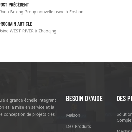
POST PRÉCÉDENT
China Boxing Group nouvelle usine à Foshan
PROCHAIN ARTICLE
Usine WEST RIVER à Zhaoqing
BESOIN D\'AIDE
DES P
lé à grande échelle intégrant
ion et la mise en service et la
e conception de projets clés
Solutio
Maison
Complè
Des Produits
Machin