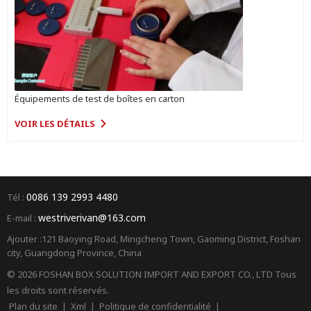
Équipements de test de boîtes en carton
VOIR LES DÉTAILS
0086 139 2993 4480
Tél :
westriverivan@163.com
E-mail :
Ajouter :121 Baoying Road, Mingcheng Town, Gaoming District, Foshan
city, Guangdong Province, China
© 2026 FOSHAN BOX SOLUTION IMPORT AND EXPORT CO., LTD Tous
les droits sont réservés.
Plan du site
|
Xml
|
Politique de confidentialité
|