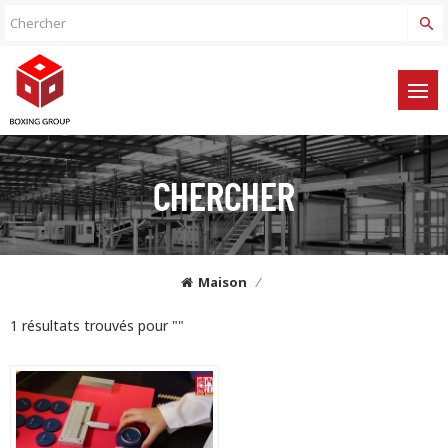
CHERCHER
Maison
/
1 résultats trouvés pour ""