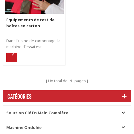
Équipements de test de
boîtes en carton
Dans l'usine de cartonnage, la
machine d'essai est
nécessaire pour la gestion du
matériel, le contrôle de la
qualité et la gestion de la
livraison aux clients.
Un total de
1
pages
CATÉGORIES
Solution Clé En Main Complète
Machine Ondulée