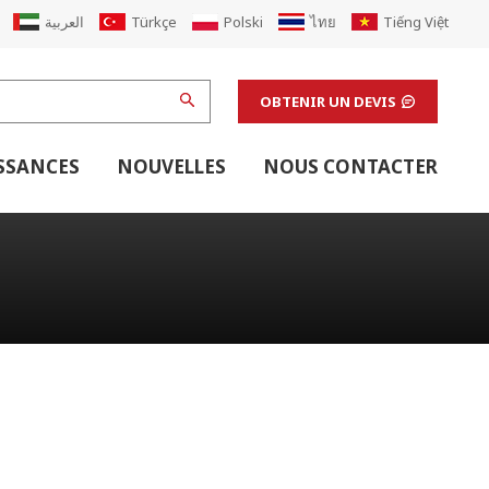
العربية
Türkçe
Polski
ไทย
Tiếng Việt
OBTENIR UN DEVIS
SSANCES
NOUVELLES
NOUS CONTACTER
 Carton
r
 De Boîtes En Carton
Équipement De Soutien De La Ligne Ondulée
Équipement De Soutien De La Ligne D'impression Flexo
Machines De Finition Et Équipement De Soutien De Laboratoire
Équipements De Soutien À L'impression Offset
Mise À Niveau Des Machines D'impression
Renouveler L'usine De Boîtes En Carton Ondulé