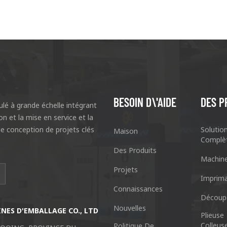
BESOIN D\'AIDE
DES P
lé à grande échelle intégrant
ion et la mise en service et la
e conception de projets clés
Solutio
Maison
Complè
Des Produits
Machin
Projets
I
Imprima
Connaissances
Découp
Nouvelles
ES D'EMBALLAGE CO., LTD
Guangzhou Keshenglong Carton Ma
Plieuse
Colleus
Politique De