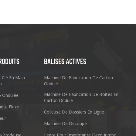
RODUITS
BALISES ACTIVES
n Clé En Main
Machine De Fabrication De Carton
te
Ondulé
Machine De Fabrication De Boîtes En
e Ondulée
Carton Ondulé
nte Flexo
Colleuse De Dossiers En Ligne
eur
Machine De Découpe
chine À Emballer Co., Ltd.
Nantai Préci
e/brodeuse
Fente Pour Imprimante Flexo Jumbo