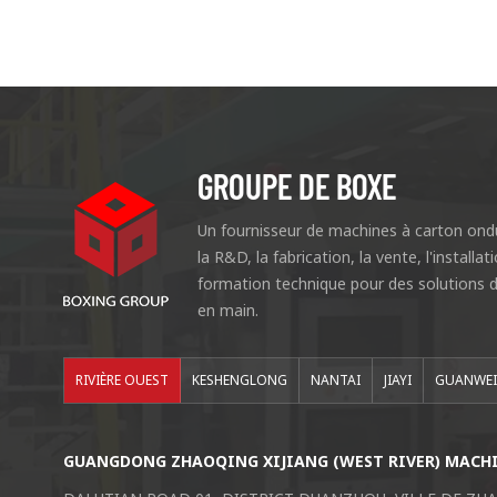
GROUPE DE BOXE
Un fournisseur de machines à carton ondu
la R&D, la fabrication, la vente, l'installat
formation technique pour des solutions d
en main.
RIVIÈRE OUEST
KESHENGLONG
NANTAI
JIAYI
GUANWE
GUANGDONG ZHAOQING XIJIANG (WEST RIVER) MACHIN