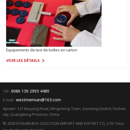
Équipements de test de boîtes en carton
VOIR LES DÉTAILS
0086 139 2993 4480
Tél :
westriverivan@163.com
E-mail :
Ajouter :121 Baoying Road, Mingcheng Town, Gaoming District, Foshan
city, Guangdong Province, China
© 2026 FOSHAN BOX SOLUTION IMPORT AND EXPORT CO., LTD Tous