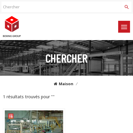
CHERCHER
Maison
/
1 résultats trouvés pour ""