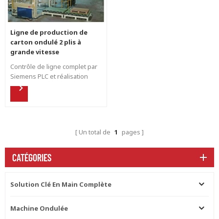
Ligne de production de
carton ondulé 2 plis à
grande vitesse
Contrôle de ligne complet par
Siemens PLC et réalisation
d'un contrôle synchrone.
Production flexible à grande
vitesse pour différents types
de formes de flûte par
empileur automatique vers le
Un total de
1
pages
bas pour augmenter
l'efficacité.
CATÉGORIES
Solution Clé En Main Complète
Machine Ondulée