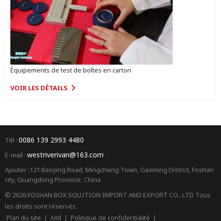
Équipements de test de boîtes en carton
VOIR LES DÉTAILS
0086 139 2993 4480
Tél :
westriverivan@163.com
E-mail :
Ajouter :121 Baoying Road, Mingcheng Town, Gaoming District, Foshan
city, Guangdong Province, China
© 2026 FOSHAN BOX SOLUTION IMPORT AND EXPORT CO., LTD Tous
les droits sont réservés.
Plan du site
|
Xml
|
Politique de confidentialité
|