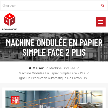
MACHINE ONDULÉE EN PAPIER
SIMPLE FACE 2 PLIS
Maison
/
Machine Ondulée
/
Machine Ondulée En Papier Simple Face 2 Plis
/
Ligne De Production Automatique De Carton Ondulé 2 Plis