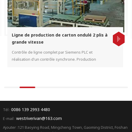
Ligne de production de carton ondulé 2 plis à
grande vitesse
Contrôle de ligne complet par Siemens PLC et
réalisation d'un contrôle synchrone. Production
flexible à grande vitesse pour différents types de
formes de flûte par empileur automatique vers le bas
pour augmenter l'efficacité.
0086 139 2993 4480
Tél :
westriverivan@163.com
E-mail :
Ajouter :121 Baoying Road, Mingcheng Town, Gaoming District, Foshan