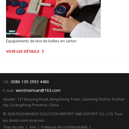
Équipements de test de boîtes en carton
VOIR LES DÉTAILS
0086 139 2993 4480
Tél :
westriverivan@163.com
E-mail :
Ajouter :121 Baoying Road, Mingcheng Town, Gaoming District, Foshan
city, Guangdong Province, China
© 2026 FOSHAN BOX SOLUTION IMPORT AND EXPORT CO., LTD Tous
les droits sont réservés.
Plan du site
|
Xml
|
Politique de confidentialité
|