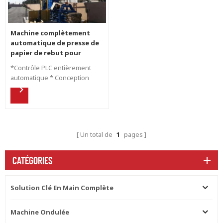
Machine complètement
automatique de presse de
papier de rebut pour
empaqueter le carton de
*Contrôle PLC entièrement
rebut
automatique * Conception
complète d'une usine de
carton ondulé à partir d'une
déchiqueteuse de papier, d'un
ventilateur de soufflage en
carton, d'une boîte en carton
Un total de
1
pages
et d'une déchiqueteuse de
déchets de découpe
*Système compact à haute
CATÉGORIES
résistance par hydraulique
Solution Clé En Main Complète
Machine Ondulée