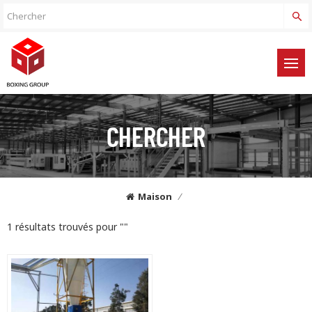
CHERCHER
Maison
/
1 résultats trouvés pour ""