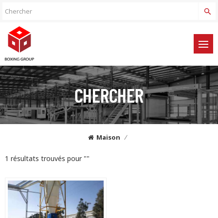
CHERCHER
Maison
/
1 résultats trouvés pour ""