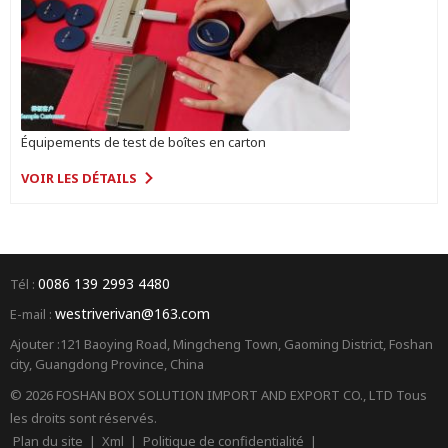
Équipements de test de boîtes en carton
VOIR LES DÉTAILS
0086 139 2993 4480
Tél :
westriverivan@163.com
E-mail :
Ajouter :121 Baoying Road, Mingcheng Town, Gaoming District, Foshan
city, Guangdong Province, China
© 2026 FOSHAN BOX SOLUTION IMPORT AND EXPORT CO., LTD Tous
les droits sont réservés.
Plan du site
|
Xml
|
Politique de confidentialité
|