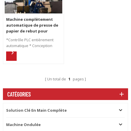
Machine complètement
automatique de presse de
papier de rebut pour
empaqueter le carton de
*Contrôle PLC entièrement
rebut
automatique * Conception
complète d'une usine de
carton ondulé à partir d'une
déchiqueteuse de papier, d'un
ventilateur de soufflage en
carton, d'une boîte en carton
Un total de
1
pages
et d'une déchiqueteuse de
déchets de découpe
*Système compact à haute
CATÉGORIES
résistance par hydraulique
Solution Clé En Main Complète
Machine Ondulée